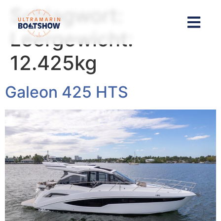
Inhalt
Schlagwort:
springen
Leergewicht:
12.425kg
Galeon 425 HTS