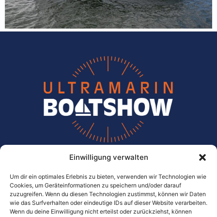
Einwilligung verwalten
ULTRAMARIN
Die Meichle + Mohr Marina
Um dir ein optimales Erlebnis zu bieten, verwenden wir Technologien wie
Cookies, um Geräteinformationen zu speichern und/oder darauf
zuzugreifen. Wenn du diesen Technologien zustimmst, können wir Daten
Im Wassersportzentrum 10
wie das Surfverhalten oder eindeutige IDs auf dieser Website verarbeiten.
D-88079 Kressbronn-Gohren
Wenn du deine Einwilligung nicht erteilst oder zurückziehst, können