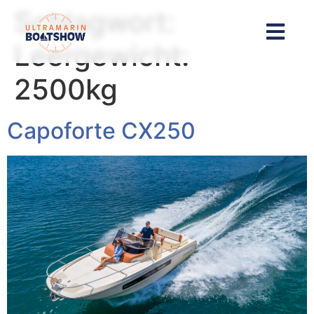
Inhalt
Schlagwort:
springen
Leergewicht:
2500kg
Capoforte CX250