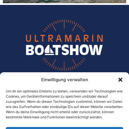
Einwilligung verwalten
ULTRAMARIN
Die Meichle + Mohr Marina
Um dir ein optimales Erlebnis zu bieten, verwenden wir Technologien wie
Cookies, um Geräteinformationen zu speichern und/oder darauf
zuzugreifen. Wenn du diesen Technologien zustimmst, können wir Daten
Im Wassersportzentrum 10
wie das Surfverhalten oder eindeutige IDs auf dieser Website verarbeiten.
D-88079 Kressbronn-Gohren
Wenn du deine Einwilligung nicht erteilst oder zurückziehst, können
bestimmte Merkmale und Funktionen beeinträchtigt werden.
Tel.:
0049 / 75 43 / 96 60 – 0