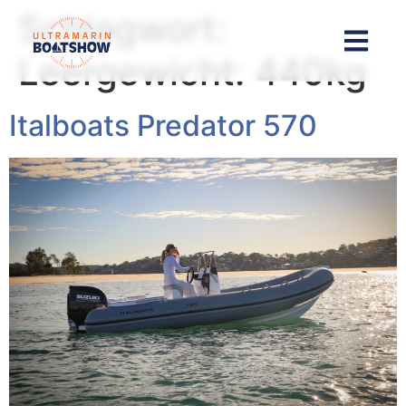
Inhalt
Schlagwort:
springen
Leergewicht: 440kg
Italboats Predator 570