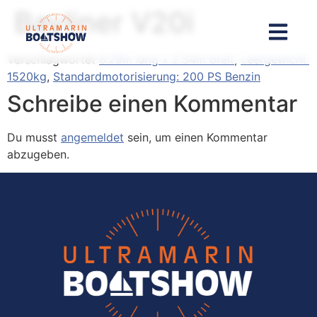
Inhalt
Bayliner V20i
springen
Verschlagwortet
6.29m lang x 2.54m breit
,
Leergewicht:
1520kg
,
Standardmotorisierung: 200 PS Benzin
Schreibe einen Kommentar
Du musst
angemeldet
sein, um einen Kommentar
abzugeben.