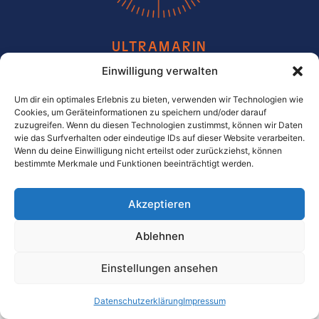
ULTRAMARIN
Die Meichle + Mohr Marina
Einwilligung verwalten
Im Wassersportzentrum 10
Um dir ein optimales Erlebnis zu bieten, verwenden wir Technologien wie
D-88079 Kressbronn-Gohren
Cookies, um Geräteinformationen zu speichern und/oder darauf
zuzugreifen. Wenn du diesen Technologien zustimmst, können wir Daten
wie das Surfverhalten oder eindeutige IDs auf dieser Website verarbeiten.
Tel.:
0049 / 75 43 / 96 60 – 0
Wenn du deine Einwilligung nicht erteilst oder zurückziehst, können
Mail:
info@ultramarin.com
bestimmte Merkmale und Funktionen beeinträchtigt werden.
Akzeptieren
Datenschutzerklärung
Impressum
Barrierefreiheitserklärung
Ablehnen
Einstellungen ansehen
Datenschutzerklärung
Impressum