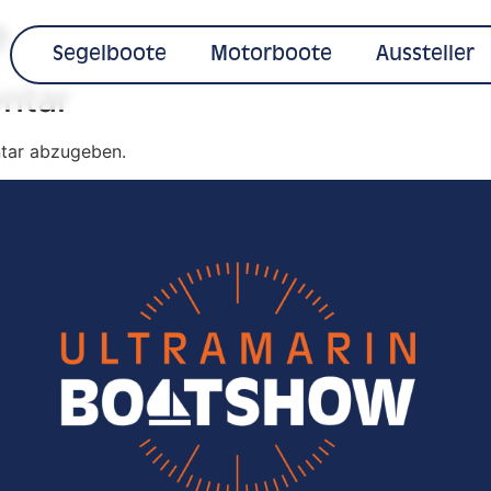
e
Segelboote
Motorboote
Aussteller
ntar
tar abzugeben.