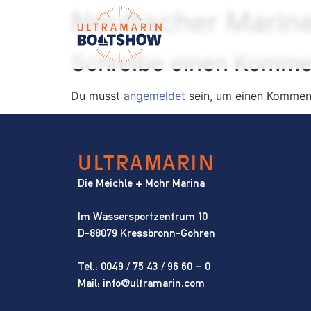
Inhalt
Neubacher Marin
springen
Schreibe einen Komme
Du musst
angemeldet
sein, um einen Kommen
ULTRAMARIN
Die Meichle + Mohr Marina
Im Wassersportzentrum 10
D-88079 Kressbronn-Gohren
Tel.:
0049 / 75 43 / 96 60 – 0
Mail:
info@ultramarin.com