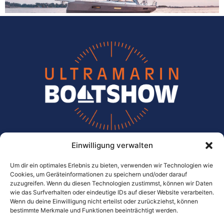
Einwilligung verwalten
ULTRAMARIN
Die Meichle + Mohr Marina
Um dir ein optimales Erlebnis zu bieten, verwenden wir Technologien wie
Cookies, um Geräteinformationen zu speichern und/oder darauf
zuzugreifen. Wenn du diesen Technologien zustimmst, können wir Daten
Im Wassersportzentrum 10
wie das Surfverhalten oder eindeutige IDs auf dieser Website verarbeiten.
D-88079 Kressbronn-Gohren
Wenn du deine Einwilligung nicht erteilst oder zurückziehst, können
bestimmte Merkmale und Funktionen beeinträchtigt werden.
Tel.:
0049 / 75 43 / 96 60 – 0