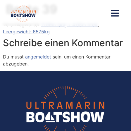
Inhalt
Bente 39
springen
Verschlagwortet
11.99m lang x 4.05m breit
,
Leergewicht: 6575kg
Schreibe einen Kommentar
Du musst
angemeldet
sein, um einen Kommentar
abzugeben.