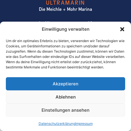
ULTRAMARIN
Die Meichle + Mohr Marina
Im Wassersportzentrum 10
Einwilligung verwalten
D-88079 Kressbronn-Gohren
Um dir ein optimales Erlebnis zu bieten, verwenden wir Technologien wie
Tel.:
0049 / 75 43 / 96 60 – 0
Cookies, um Geräteinformationen zu speichern und/oder darauf
Mail:
info@ultramarin.com
zuzugreifen. Wenn du diesen Technologien zustimmst, können wir Daten
wie das Surfverhalten oder eindeutige IDs auf dieser Website verarbeiten.
Wenn du deine Einwilligung nicht erteilst oder zurückziehst, können
bestimmte Merkmale und Funktionen beeinträchtigt werden.
Datenschutzerklärung
Impressum
Barrierefreiheitserklärung
Akzeptieren
Ablehnen
Einstellungen ansehen
Datenschutzerklärung
Impressum